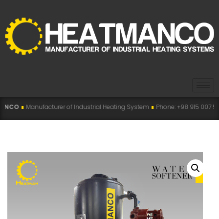
turer of Industrial Heating System
∎
Phone: +98 915 007 5194 , +98 915 112 5