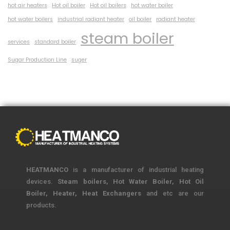
hot air heaters
Hot oil boiler
Hot oil boilers
hot water boiler
hot water boilers
industrial radiant heater
oil boiler
radiant heater
steam boiler
services
standard boiler
Sugar Production Line
suger
HEATMANCO
is a manufacturer of industrial heating
devices.
Steam boilers, Hot Water Boiler, Hot Oil
Boiler, Heater, Heat Exchangers
and etc are our
products.