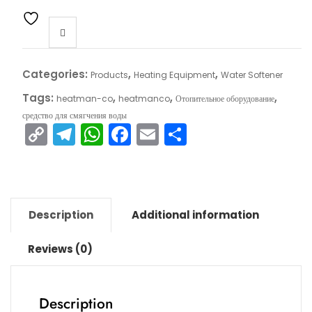
Categories:
,
,
Products
Heating Equipment
Water Softener
Tags:
,
,
,
heatman-co
heatmanco
Отопительное оборудование
средство для смягчения воды
C
T
W
F
E
S
o
el
h
a
m
h
p
e
a
c
ai
ar
y
gr
ts
e
l
e
Description
Li
a
A
b
Additional information
n
m
p
o
Reviews (0)
k
p
o
k
Description