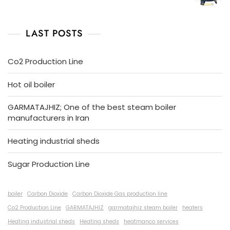
LAST POSTS
Co2 Production Line
Hot oil boiler
GARMATAJHIZ; One of the best steam boiler
manufacturers in Iran
Heating industrial sheds
Sugar Production Line
boiler
Carbon Dioxide
Carbon Dioxide Gas production line
Co2 Production Line
GARMATAJHIZ
garmatajhiz steam boiler
heaters
Heating industrial sheds
Heating sheds
heatmanco services